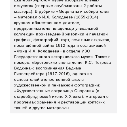
Екатеринбургском музее изобразительных
искусств» (впервые опубликованы 2 работы
мастера). В рубрике «Меценаты и собиратели»
– материал о И.Х. Колодееве (1859-1914),
крупном общественном деятеле,
предпринимателе, владельце уникальной
коллекции произведений живописи и печатной
графики, фотографий, карт, печатных открыток,
посвящённой войне 1812 года и составившей
«Фонд И.Х. Колодеева» в отделе ИЗО
Государственного исторического музея. Также в
номере: «Бретонские впечатления К.С. Петрова-
Водкина»; воспоминания Вадима
Гиппенрейтера (1917-2016), одного из
основателей отечественной школы
художественной и пейзажной фотографии;
«Художественные сокровища Сызрани» (о
старообрядческой иконе XIX века); материал о
проблемах хранения и реставрации коптских
тканей и другие материалы.