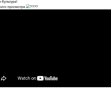
я-Культура!
ного просмотра