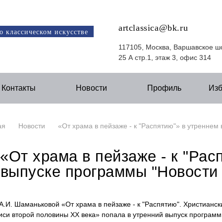
artclassica@bk.ru
о классическом искусстве
117105, Москва, Варшавское ш
25 А стр.1, этаж 3, офис 314
Контакты
Новости
Профиль
Из
ая
Новости
«От храма в пейзаже - к "Распятию"» в утреннем
«От храма в пейзаже - к "Рас
выпуске программы "Новости 
А.И. Шаманьковой «От храма в пейзаже - к "Распятию". Христианс
си второй половины ХХ века» попала в утренний выпуск программы