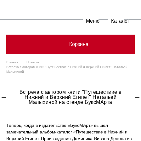
Меню
Каталог
Корзина
Главная
Новости
Встреча с автором книги "Путешествие в Нижний и Верхний Египет" Натальей
Малыхиной
Встреча с автором книги "Путешествие в
Нижний и Верхний Египет" Натальей
Малыхиной на стенде БуксМАрта
Теперь, когда в издательстве «БуксМАрт» вышел
замечательный альбом-каталог «Путешествие в Нижний и
Верхний Египет. Произведения Доминика-Вивана Денона из