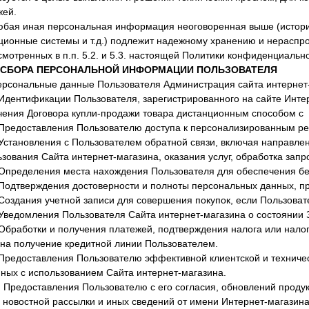
жей.
Любая иная персональная информация неоговоренная выше (истори
ционные системы и т.д.) подлежит надежному хранению и нераспро
мотренных в п.п. 5.2. и 5.3. настоящей Политики конфиденциально
 СБОРА ПЕРСОНАЛЬНОЙ ИНФОРМАЦИИ ПОЛЬЗОВАТЕЛЯ
Персональные данные Пользователя Администрация сайта интернет-
 Идентификации Пользователя, зарегистрированного на сайте Инте
чения Договора купли-продажи товара дистанционным способом с
. Предоставления Пользователю доступа к персонализированным ре
 Установления с Пользователем обратной связи, включая направл
зования Сайта интернет-магазина, оказания услуг, обработка запро
. Определения места нахождения Пользователя для обеспечения б
. Подтверждения достоверности и полноты персональных данных, п
 Создания учетной записи для совершения покупок, если Пользоват
 Уведомления Пользователя Сайта интернет-магазина о состоянии 
 Обработки и получения платежей, подтверждения налога или нало
 на получение кредитной линии Пользователем.
. Предоставления Пользователю эффективной клиентской и техниче
нных с использованием Сайта интернет-магазина.
0. Предоставления Пользователю с его согласия, обновлений прод
 новостной рассылки и иных сведений от имени Интернет-магазина