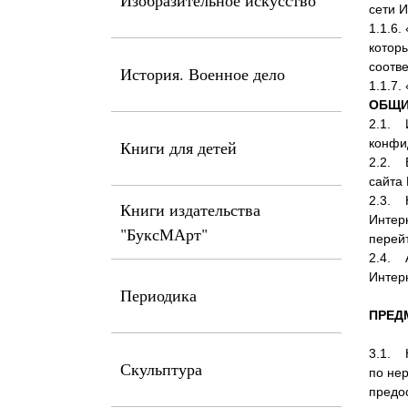
Изобразительное искусство
сети 
1.1.6
которы
соотве
История. Военное дело
1.1.7.
ОБЩИ
2.1. 
конфи
Книги для детей
2.2. 
сайта 
2.3. 
Книги издательства
Интерн
"БуксМАрт"
перейт
2.4. 
Интер
Периодика
ПРЕД
3.1. 
Скульптура
по не
предо