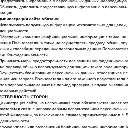
. Предоставить информацию о персональных данных, необходимую 
. Обновить, дополнить предоставленную информацию о персональн
мации.
Администрация сайта обязана:
. Использовать полученную информацию исключительно для целей, 
денциальности.
. Обеспечить хранение конфиденциальной информации в тайне, не 
шения Пользователя, а также не осуществлять продажу, обмен, оп
жными способами переданных персональных данных Пользователя, з
ики Конфиденциальности.
. Принимать меры предосторожности для защиты конфиденциально
сно порядку, обычно используемого для защиты такого рода инфо
. Осуществить блокирование персональных данных, относящихся к 
ения или запроса Пользователя или его законного представителя 
ктов персональных данных на период проверки, в случае выявлен
вомерных действий.
ТСТВЕННОСТЬ СТОРОН
дминистрация сайта, не исполнившая свои обязательства, несёт от
ователем в связи с неправомерным использованием персональных д
ской Федерации, за исключением случаев, предусмотренных п.п. 5.2
денциальности.
В случае утраты или разглашения Конфиденциальной информации Ад