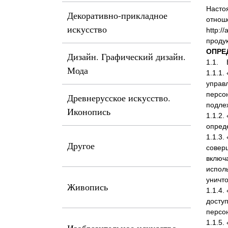
Насто
Декоративно-прикладное
отнош
искусство
http:/
продук
ОПРЕ
Дизайн. Графический дизайн.
1.1. 
Мода
1.1.1.
управ
персо
Древнерусское искусство.
подле
Иконопись
1.1.2
опред
1.1.3.
Другое
совер
включа
исполь
уничт
Живопись
1.1.4
досту
персо
1.1.5.