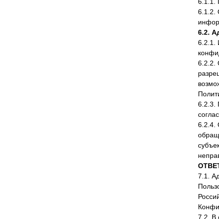
6.1.1
6.1.2
инфор
6.2. 
6.2.1
конфи
6.2.2
разре
возмо
Полит
6.2.3
согла
6.2.4
обращ
субъе
непра
ОТВЕ
7.1. А
Польз
Россий
Конфи
7.2. 