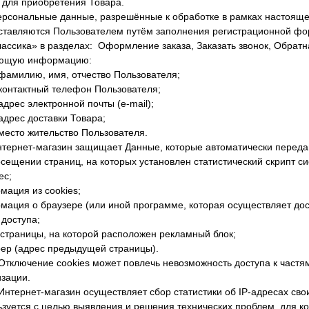
 для приобретения Товара.
Персональные данные, разрешённые к обработке в рамках настоящ
ставляются Пользователем путём заполнения регистрационной ф
ассика» в разделах: Оформление заказа, Заказать звонок, Обратна
ющую информацию:
 фамилию, имя, отчество Пользователя;
 контактный телефон Пользователя;
 адрес электронной почты (e-mail);
 адрес доставки Товара;
 место жительство Пользователя.
Интернет-магазин защищает Данные, которые автоматически переда
сещении страниц, на которых установлен статистический скрипт си
ес;
мация из cookies;
ация о браузере (или иной программе, которая осуществляет дост
доступа;
 страницы, на которой расположен рекламный блок;
ер (адрес предыдущей страницы).
 Отключение cookies может повлечь невозможность доступа к част
зации.
 Интернет-магазин осуществляет сбор статистики об IP-адресах с
ьзуется с целью выявления и решения технических проблем, для 