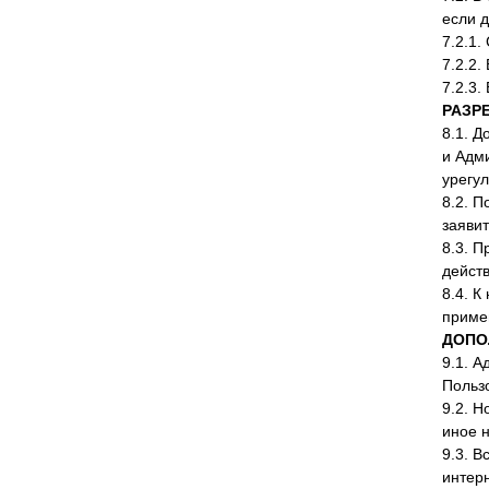
если 
7.2.1.
7.2.2.
7.2.3.
РАЗР
8.1. 
и Адм
урегул
8.2. П
заявит
8.3. П
дейст
8.4. 
приме
ДОПО
9.1. 
Польз
9.2. Н
иное 
9.3. 
интер