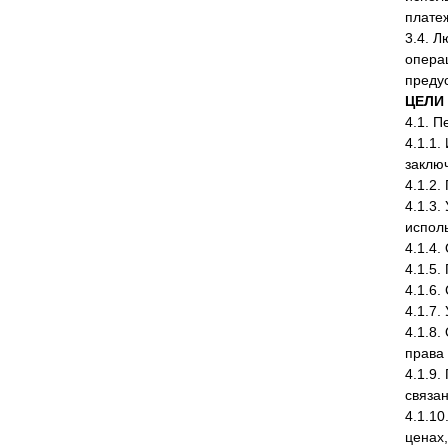
плате
3.4. 
опера
предус
ЦЕЛИ
4.1. 
4.1.1.
заклю
4.1.2
4.1.3.
исполь
4.1.4
4.1.5
4.1.6.
4.1.7.
4.1.8.
права
4.1.9
связа
4.1.1
ценах,