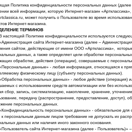
ящая Политика конфиденциальности персональных данных (далее 
ении всей информации, которую Интернет-магазин «Артклассика»
/artclassica.ru, может получить о Пользователе во время использов
тов Интернет-магазина.
ДЕЛЕНИЕ ТЕРМИНОВ
В настоящей Политике конфиденциальности используются следую
 «Администрация сайта Интернет-магазина (далее – Администрация
ления сайтом, действующие от имени ООО «Артклассика», которые 
нальных данных, а также определяет цели обработки персональных
жащих обработке, действия (операции), совершаемые с персонал
. «Персональные данные» - любая информация, относящаяся к пря
еляемому физическому лицу (субъекту персональных данных).
 «Обработка персональных данных» - любое действие (операция) и
шаемых с использованием средств автоматизации или без использо
я сбор, запись, систематизацию, накопление, хранение, уточнение
зование, передачу (распространение, предоставление, доступ), о
ожение персональных данных.
. «Конфиденциальность персональных данных» - обязательное дл
п к персональным данным лицом требование не допускать их распр
нальных данных или наличия иного законного основания.
 «Пользователь сайта Интернет-магазина (далее ‑ Пользователь)» 