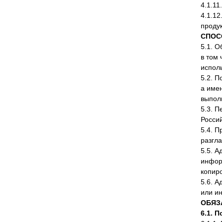
4.1.11
4.1.1
продук
СПОС
5.1. 
в том
исполь
5.2. П
а имен
выполн
5.3. 
Росси
5.4. 
разгл
5.5. 
инфор
копиро
5.6. 
или и
ОБЯЗ
6.1. 